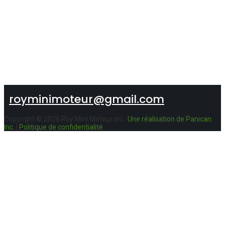
418-887-3653
Tél.
royminimoteur@gmail.com
Copyright © 2026 Roy Mini Moteur inc..
Une réalisation de Panican
Inc.
|
Politique de confidentialité
Roy Mini-Moteur Inc
9154, rte 279
Saint-Charles-de-Bellechasse, Qc
G0R 2T0
Lundi -mercredi
08:00 AM - 05:30 PM