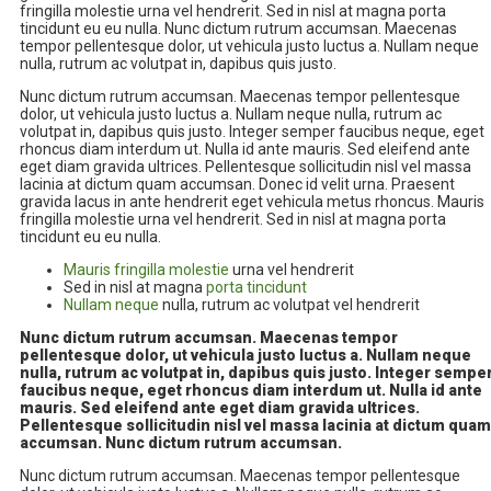
fringilla molestie urna vel hendrerit. Sed in nisl at magna porta
tincidunt eu eu nulla. Nunc dictum rutrum accumsan. Maecenas
tempor pellentesque dolor, ut vehicula justo luctus a. Nullam neque
nulla, rutrum ac volutpat in, dapibus quis justo.
Nunc dictum rutrum accumsan. Maecenas tempor pellentesque
dolor, ut vehicula justo luctus a. Nullam neque nulla, rutrum ac
volutpat in, dapibus quis justo. Integer semper faucibus neque, eget
rhoncus diam interdum ut. Nulla id ante mauris. Sed eleifend ante
eget diam gravida ultrices. Pellentesque sollicitudin nisl vel massa
lacinia at dictum quam accumsan. Donec id velit urna. Praesent
gravida lacus in ante hendrerit eget vehicula metus rhoncus. Mauris
fringilla molestie urna vel hendrerit. Sed in nisl at magna porta
tincidunt eu eu nulla.
Mauris fringilla molestie
urna vel hendrerit
Sed in nisl at magna
porta tincidunt
Nullam neque
nulla, rutrum ac volutpat vel hendrerit
Nunc dictum rutrum accumsan. Maecenas tempor
pellentesque dolor, ut vehicula justo luctus a. Nullam neque
nulla, rutrum ac volutpat in, dapibus quis justo. Integer sempe
faucibus neque, eget rhoncus diam interdum ut. Nulla id ante
mauris. Sed eleifend ante eget diam gravida ultrices.
Pellentesque sollicitudin nisl vel massa lacinia at dictum quam
accumsan. Nunc dictum rutrum accumsan.
Nunc dictum rutrum accumsan. Maecenas tempor pellentesque